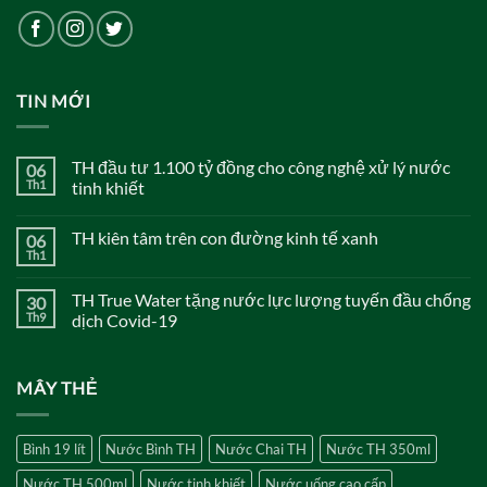
TIN MỚI
TH đầu tư 1.100 tỷ đồng cho công nghệ xử lý nước
06
Th1
tinh khiết
Không
có
TH kiên tâm trên con đường kinh tế xanh
06
bình
luận
Th1
Không
ở
có
TH
bình
đầu
TH True Water tặng nước lực lượng tuyến đầu chống
30
luận
tư
ở
Th9
dịch Covid-19
1.100
TH
tỷ
Không
kiên
đồng
có
tâm
cho
bình
trên
công
MÂY THẺ
luận
con
nghệ
ở
đường
xử
TH
kinh
lý
True
tế
nước
Water
xanh
Bình 19 lít
Nước Bình TH
Nước Chai TH
Nước TH 350ml
tinh
tặng
khiết
nước
Nước TH 500ml
Nước tinh khiết
Nước uống cao cấp
lực