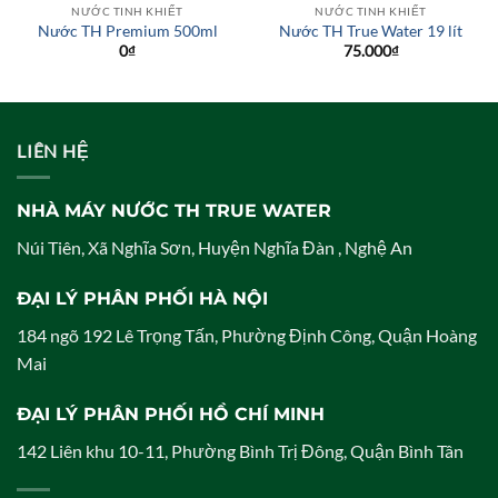
NƯỚC TINH KHIẾT
NƯỚC TINH KHIẾT
Nước TH Premium 500ml
Nước TH True Water 19 lít
0
₫
75.000
₫
LIÊN HỆ
NHÀ MÁY NƯỚC TH TRUE WATER
Núi Tiên, Xã Nghĩa Sơn, Huyện Nghĩa Đàn , Nghệ An
ĐẠI LÝ PHÂN PHỐI HÀ NỘI
184 ngõ 192 Lê Trọng Tấn, Phường Định Công, Quận Hoàng
Mai
ĐẠI LÝ PHÂN PHỐI HỒ CHÍ MINH
142 Liên khu 10-11, Phường Bình Trị Đông, Quận Bình Tân