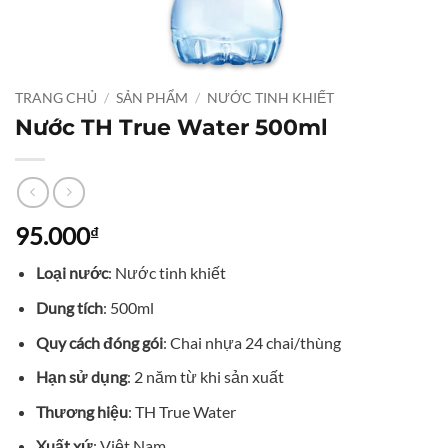
TRANG CHỦ
/
SẢN PHẨM
/
NƯỚC TINH KHIẾT
Nước TH True Water 500ml
95.000
₫
Loại nước
: Nước tinh khiết
Dung tích
: 500ml
Quy cách đóng gói
: Chai nhựa 24 chai/thùng
Hạn sử dụng
: 2 năm từ khi sản xuất
Thương hiệu
: TH True Water
Xuất xứ
: Việt Nam